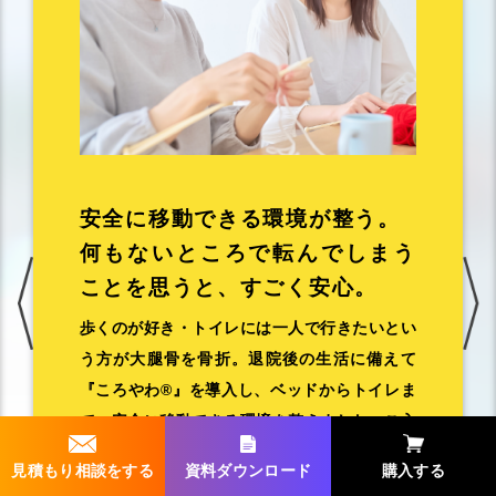
安全に移動できる環境が整う。
何もないところで転んでしまう
ことを
思うと、すごく安心。
歩くのが好き・トイレには一人で行きたいとい
う方が大腿骨を骨折。退院後の生活に備えて
『ころやわ®︎』を導入し、ベッドからトイレま
で、安全に移動できる環境を整えました。ご入
居者様や「母には好きなだけ歩いてほしい」と
見積もり相談をする
資料ダウンロード
購入する
いうご家族の気持ちを大事にすることができま