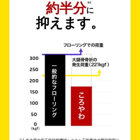
約半分
※2
に
抑えます。