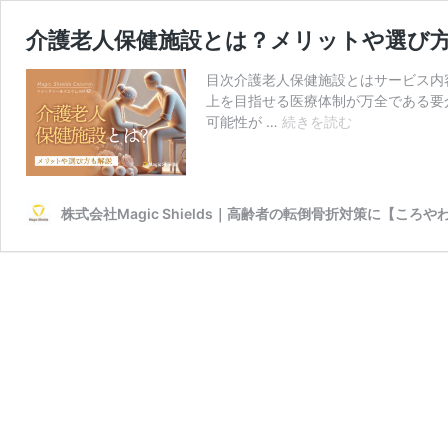
介護老人保健施設とは？メリットや選び方も解説
目次介護老人保健施設とはサービス内
上を目指せる医療体制が万全である要
介
可能性が …
続きを読む
護
老
人
保
株式会社Magic Shields｜高齢者の転倒骨折対策に【ころや
健
施
設
と
は？
メ
リ
ッ
ト
や
選