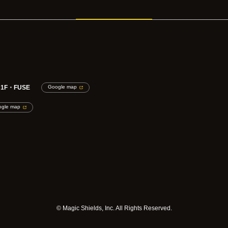
F・FUSE
Google map
ogle map
©️ Magic Shields, Inc. All Rights Reserved.