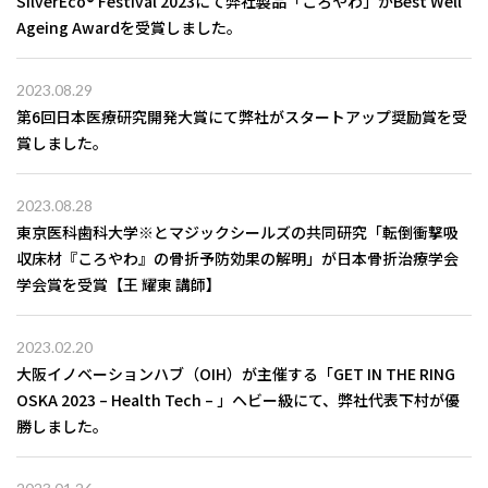
SilverEco®️ Festival 2023にて弊社製品「ころやわ」がBest Well
Ageing Awardを受賞しました。
2023.08.29
第6回日本医療研究開発大賞にて弊社がスタートアップ奨励賞を受
賞しました。
2023.08.28
東京医科歯科大学※とマジックシールズの共同研究「転倒衝撃吸
収床材『ころやわ』の骨折予防効果の解明」が日本骨折治療学会
学会賞を受賞【王 耀東 講師】
2023.02.20
大阪イノベーションハブ（OIH）が主催する「GET IN THE RING
OSKA 2023 – Health Tech – 」ヘビー級にて、弊社代表下村が優
勝しました。