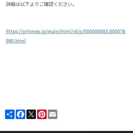
詳細は以下よりご確認ください。
https://prtimes.jp/main/html/rd/p/000000085.000078
980.html
Share
Facebook
Twitter
Pinterest
Email