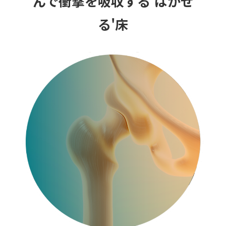
んで衝撃を吸収する'はがせ
る'床