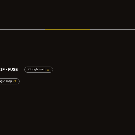
F・FUSE
Google map
ogle map