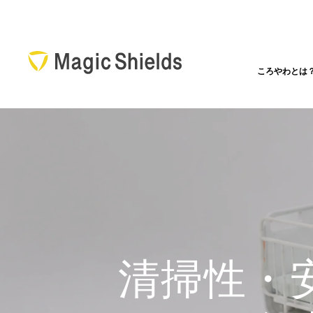
ころやわとは
清掃性・
衝撃は吸
転倒骨折
ころやわ
最新事例