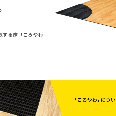
。
収する床「ころやわ