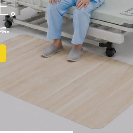
上。
いから歩ける。
界を目指す。
護環境は
倒骨折対策。
変わる
場。