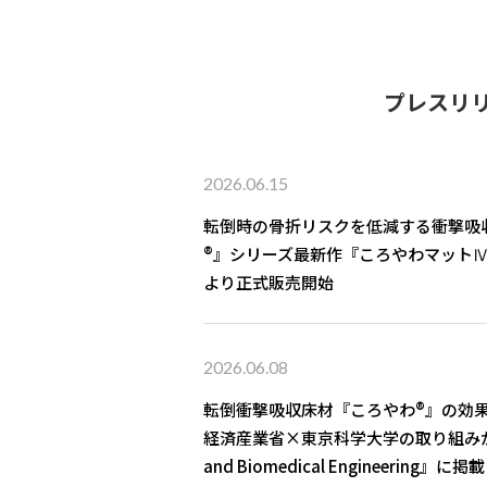
プレスリ
2026.06.15
転倒時の骨折リスクを低減する衝撃吸
®』シリーズ最新作『ころやわマットⅣ（
より正式販売開始
2026.06.08
転倒衝撃吸収床材『ころやわ®』の効
経済産業省×東京科学大学の取り組みが国際学
and Biomedical Engineering』に掲載