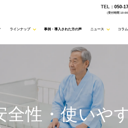
TEL：
050-1
（受付時間 10:00 
？
ラインナップ
事例・導入された方の声
ニュース
コラム
安全性・使いや
収するのに
で、
で紐解く、