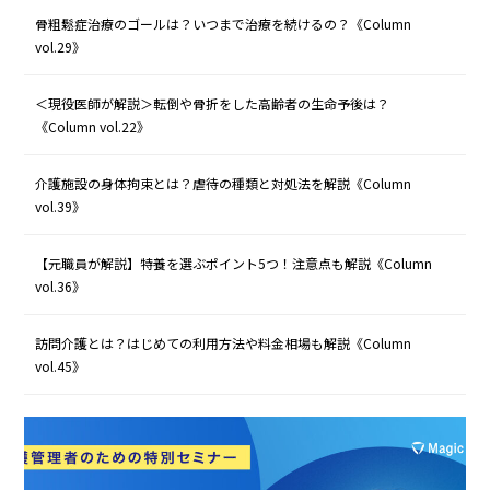
骨粗鬆症治療のゴールは？いつまで治療を続けるの？《Column
vol.29》
＜現役医師が解説＞転倒や骨折をした高齢者の生命予後は？
《Column vol.22》
介護施設の身体拘束とは？虐待の種類と対処法を解説《Column
vol.39》
【元職員が解説】特養を選ぶポイント5つ！注意点も解説《Column
vol.36》
訪問介護とは？はじめての利用方法や料金相場も解説《Column
vol.45》