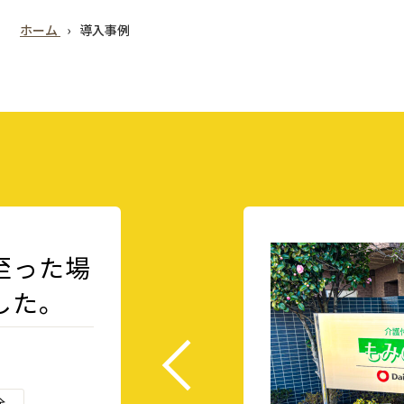
ホーム
導入事例
至った場
した。
全