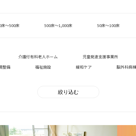
00床〜500床
500床〜1,000床
50床〜100床
介護付有料老人ホーム
児童発達支援事業所
境整備
福祉施設
緩和ケア
脳外科病
絞り込む