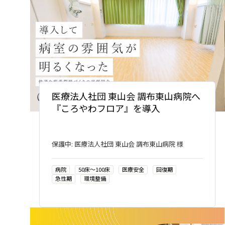
医療法人社団 東山会 調布東山病院へ
『ころやわフロア』を導入
保護中: 医療法人社団 東山会 調布東山病院 様
病院
50床〜100床
医療安全
回復期
急性期
環境整備