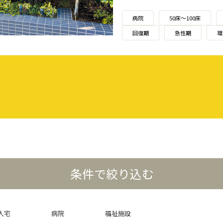
病院
50床〜100床
回復期
急性期
環
条件で絞り込む
人宅
病院
福祉施設