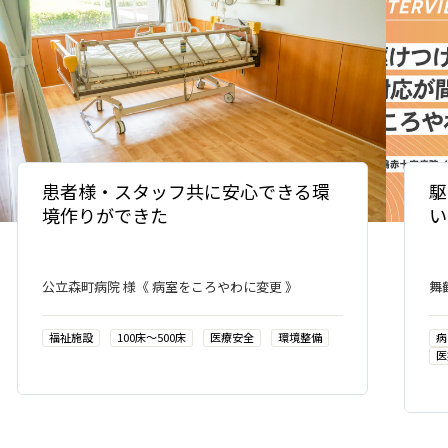
駆
患者様・スタッフ共に安心できる環
い
境作りができた
舞
公立森町病院 様《 病室をころやわに変更 》
病
福祉施設
100床〜500床
医療安全
環境整備
医