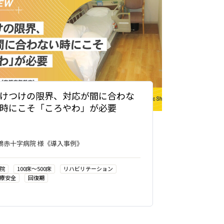
けつけの限界、対応が間に合わな
時にこそ「ころやわ」が必要
鶴赤十字病院 様《導入事例》
院
100床〜500床
リハビリテーション
療安全
回復期