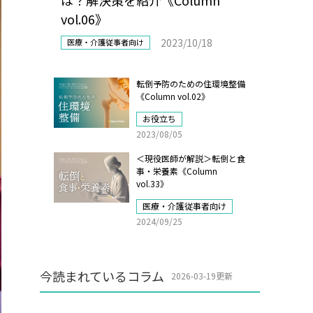
は？解決策を紹介《Column
vol.06》
2023/10/18
医療・介護従事者向け
転倒予防のための住環境整備
《Column vol.02》
お役立ち
2023/08/05
＜現役医師が解説＞転倒と食
事・栄養素《Column
vol.33》
医療・介護従事者向け
2024/09/25
今読まれているコラム
2026-03-19更新