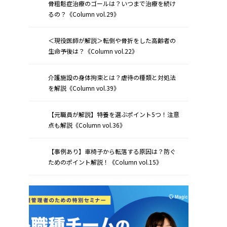
骨粗鬆症治療のゴールは？いつまで治療を続け
るの？《Column vol.29》
＜現役医師が解説＞転倒や骨折をした高齢者の
生命予後は？《Column vol.22》
介護施設の身体拘束とは？虐待の種類と対処法
を解説《Column vol.39》
【元職員が解説】特養を選ぶポイント5つ！注意
点も解説《Column vol.36》
【事例あり】車椅子から転落する原因は？防ぐ
ためのポイント解説！《Column vol.15》